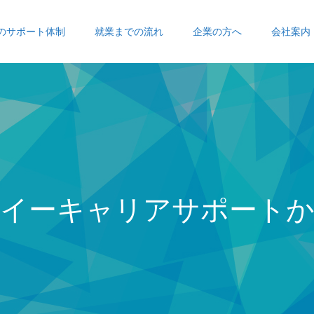
のサポート体制
就業までの流れ
企業の方へ
会社案内
ー
キ
ャ
リ
ア
サ
ポ
ー
ト
か
ら