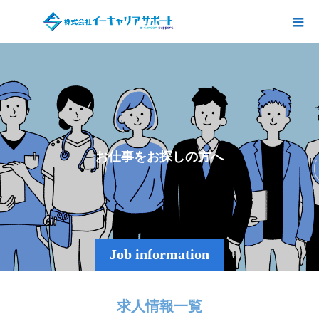
お
仕
事
を
お
探
し
の
方
へ
Job information
求人情報一覧